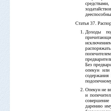
средствам
ходатайст
дееспособным
Статья 37. Расп
Доходы по
причитающие
исключени
распоряжат
попечителе
предварител
Без предвар
опекун или
содержания 
подопечному 
Опекун не в
и попечител
совершение
дарению иму