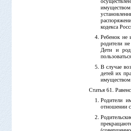
осуществл
имущество
установлен
распоряжени
кодекса Рос
Ребенок не 
родители не
Дети и род
пользоватьс
В случае во
детей их пр
имуществом 
Статья 61. Равен
Родители и
отношении св
Родительск
прекращаютс
(совершенно