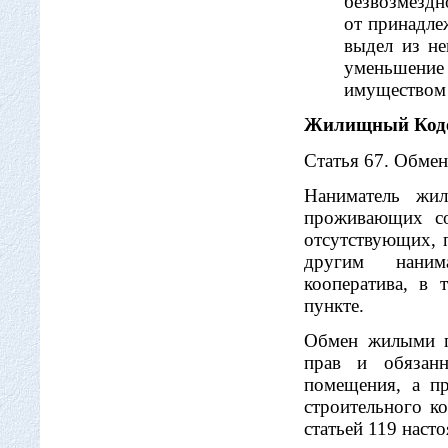
безвозмездн
от принадле
выдел из не
уменьшение
имуществом 
Жилищный Код
Статья 67. Обме
Наниматель жил
проживающих со
отсутствующих, 
другим наним
кооператива, в
пункте.
Обмен жилыми п
прав и обязан
помещения, а п
строительного к
статьей 119 наст