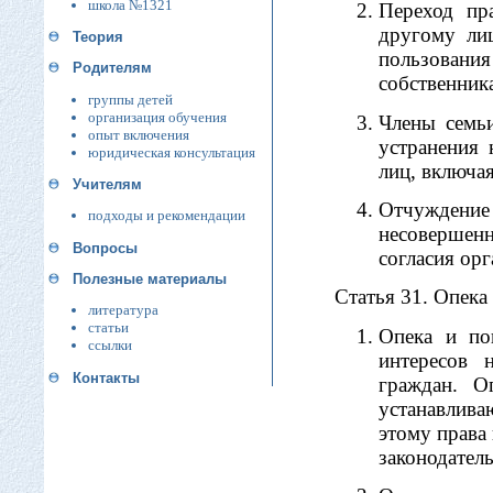
школа №1321
Переход пр
другому ли
Теория
пользован
Родителям
собственник
группы детей
организация обучения
Члены семь
опыт включения
устранения
юридическая консультация
лиц, включа
Учителям
Отчуждени
подходы и рекомендации
несовершенн
Вопросы
согласия орг
Полезные материалы
Статья 31. Опека
литература
статьи
Опека и по
ссылки
интересов 
Контакты
граждан. О
устанавлива
этому права
законодатель