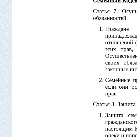
Семейный Коде
Статья 7. Осущ
обязанностей
Граждане
принадлеж
отношений (
этих прав,
Осуществле
своих обяз
законные ин
Семейные пр
если они о
прав.
Статья 8. Защита
Защита сем
гражданског
настоящим К
опеки и попе