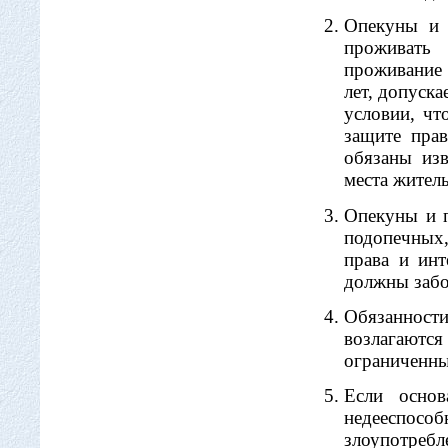
Опекуны и 
проживать 
проживание
лет, допуска
условии, чт
защите пра
обязаны из
места житель
Опекуны и п
подопечных,
права и ин
должны забо
Обязанност
возлагаютс
ограниченны
Если основ
недееспосо
злоупотреб