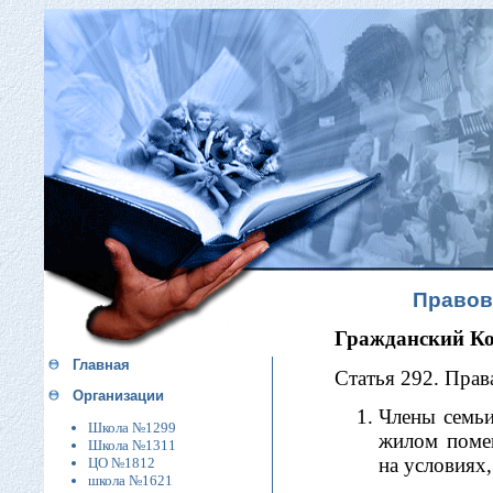
Правов
Гражданский Ко
Главная
Статья 292. Прав
Организации
Члены семь
Школа №1299
жилом поме
Школа №1311
на условиях
ЦО №1812
школа №1621