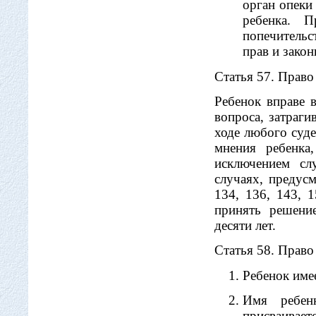
орган опеки
ребенка. 
попечитель
прав и закон
Статья 57. Право
Ребенок вправе 
вопроса, затраг
ходе любого суде
мнения ребенка,
исключением сл
случаях, предус
134, 136, 143, 
принять решение
десяти лет.
Статья 58. Право
Ребенок име
Имя ребенк
присваивае