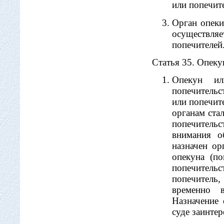
или попечите
Орган опеки
осуществл
попечителей
Статья 35. Опеку
Опекун ил
попечительс
или попечите
органам ста
попечитель
внимания о
назначен ор
опекуна (п
попечитель
попечитель,
временно в
Назначение
суде заинте