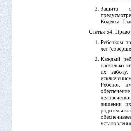
Защита с
предусмотр
Кодекса. Гл
Статья 54. Право
Ребенком пр
лет (соверше
Каждый реб
насколько э
их заботу,
исключением
Ребенок им
обеспечение
человеческ
лишении их
родительско
обеспечива
установленн