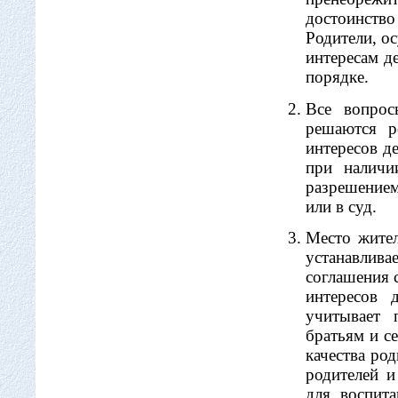
достоинство
Родители, о
интересам д
порядке.
Все вопрос
решаются р
интересов де
при наличи
разрешением
или в суд.
Место жител
устанавлив
соглашения 
интересов 
учитывает 
братьям и с
качества ро
родителей и
для воспит