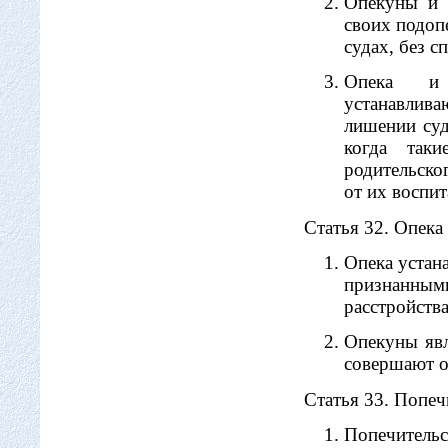
Опекуны и 
своих подоп
судах, без 
Опека и 
устанавлива
лишении суд
когда так
родительско
от их воспит
Статья 32. Опека
Опека устан
признанным
расстройства
Опекуны явл
совершают о
Статья 33. Попеч
Попечитель