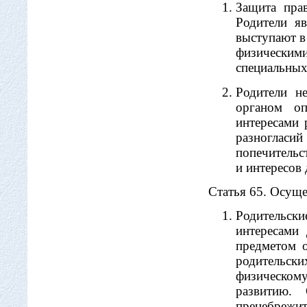
Защита прав
Родители я
выступают в
физическими
специальных
Родители не
органом оп
интересами 
разноглас
попечительс
и интересов 
Статья 65. Осуще
Родительски
интересами
предметом 
родительс
физическому
развитию.
пренебрежит