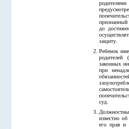
родителям
предусмот
попечитель
признанный 
до достиже
осуществлят
защиту.
Ребенок име
родителей 
законных ин
при ненадл
обязанност
злоупотреб
самостояте
попечительс
суд.
Должностные
известно об
его прав и