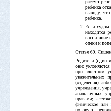
рассмотрен
ребенка отка
выводу, что
ребенка.
Если судом 
находится р
воспитание и
опеки и попе
Статья 69. Лишен
Родители (один 
они: уклоняются 
при злостном у
уважительных п
(отделения) либ
учреждения, учр
аналогичных уч
правами; жесток
физическое или 
половую неприк