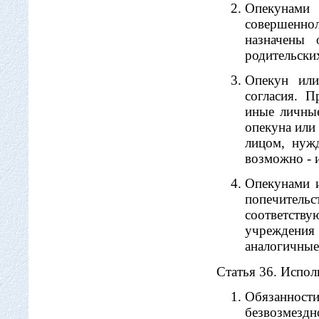
Опекунами
совершенно
назначены 
родительски
Опекун или
согласия. 
иные личные
опекуна или
лицом, нуж
возможно - 
Опекунами 
попечите
соответств
учреждени
аналогичные
Статья 36. Испол
Обязаннос
безвозмездн