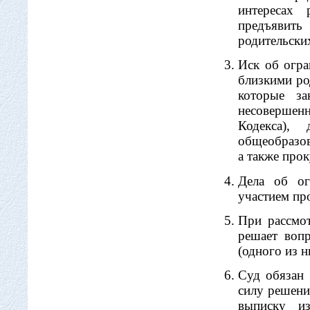
интересах 
предъявит
родительских
Иск об огра
близкими ро
которые за
несовершен
Кодекса), 
общеобразо
а также про
Дела об ог
участием про
При рассмот
решает вопр
(одного из н
Суд обязан 
силу решени
выписку и