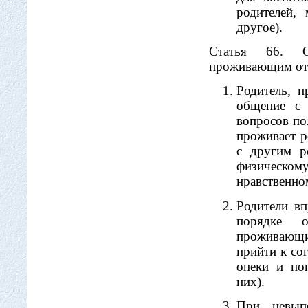
родителей,
другое).
Статья 66. Ос
проживающим отд
Родитель, 
общение с 
вопросов по
проживает р
с другим р
физическо
нравственно
Родители в
порядке о
проживающи
прийти к со
опеки и по
них).
При невып