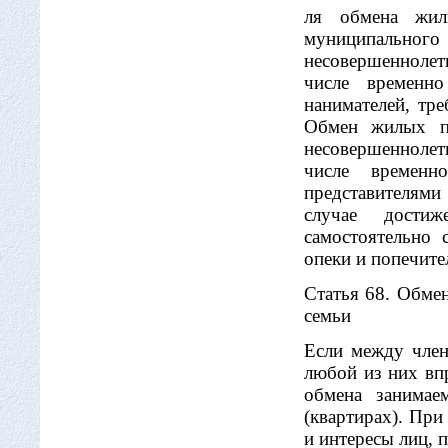
ля обмена жил
муниципально
несовершеннолет
числе временн
нанимателей, тре
Обмен жилых п
несовершеннолет
числе временн
представителями
случае достиж
самостоятельно 
опеки и попечите
Статья 68. Обме
семьи
Если между член
любой из них вп
обмена занима
(квартирах). Пр
и интересы лиц,