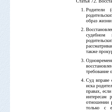
Статья 72. Восст
Родители 
родительски
образ жизни
Восстановл
судебном 
родительски
рассматрива
также проку
Одновремен
восстановле
требование о
Суд вправе 
иска родите
правах, есл
интересам 
отношении р
только с е