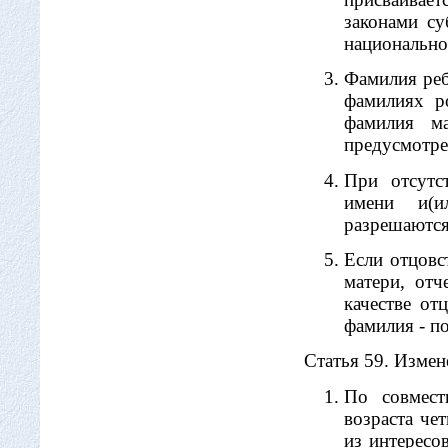
законами су
национально
Фамилия реб
фамилиях р
фамилия ма
предусмотре
При отсутс
имени и(и
разрешаются
Если отцовс
матери, отч
качестве от
фамилия - п
Статья 59. Измен
По совмест
возраста че
из интересо