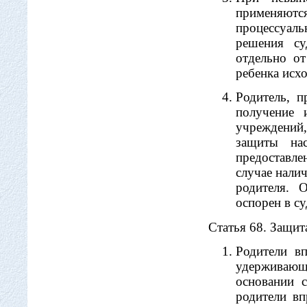
применяю
процессуаль
решения су
отдельно о
ребенка исхо
Родитель, 
получение 
учреждений
защиты на
предоставл
случае нали
родителя. 
оспорен в с
Статья 68. Защит
Родители вп
удерживающ
основании 
родители вп