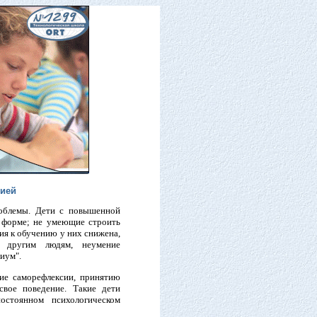
цией
облемы. Дети с повышенной
й форме; не умеющие строить
ия к обучению у них снижена,
к другим людям, неумение
иум".
е саморефлексии, принятию
свое поведение. Такие дети
остоянном психологическом