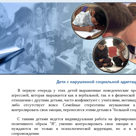
Дети с нарушенной социальной адапта
В первую очередь у этих детей выраженные поведенческие пр
агрессией, которая выражается как в вербальной, так и в физическо
отношения с другими детьми, часто конфликтуют с учителями, мотивац
либо отсутствует вовсе. Семейные стереотипы неуважения 
контролировать свои эмоции, переносятся этими детьми в "большой соц
С такими детьми ведется индивидуальная работа на формировани
позитивного образа "Я", умению контролировать свои эмоции и 
нуждаются не только в психологической коррекции, но и в п
сопровождении.