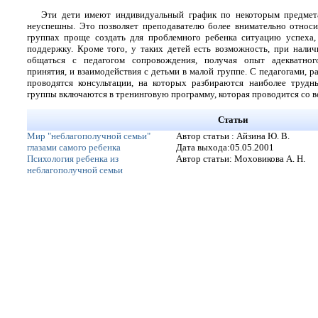
Эти дети имеют индивидуальный график по некоторым предмета
неуспешны. Это позволяет преподавателю более внимательно относи
группах проще создать для проблемного ребенка ситуацию успеха,
поддержку. Кроме того, у таких детей есть возможность, при налич
общаться с педагогом сопровождения, получая опыт адекватног
принятия, и взаимодействия с детьми в малой группе. С педагогами, 
проводятся консультации, на которых разбираются наиболее трудн
группы включаются в тренинговую программу, которая проводится со в
Статьи
Мир "неблагополучной семьи"
Автор статьи : Айзина Ю. В.
глазами самого ребенка
Дата выхода:05.05.2001
Психология ребенка из
Автор статьи: Моховикова А. Н.
неблагополучной семьи